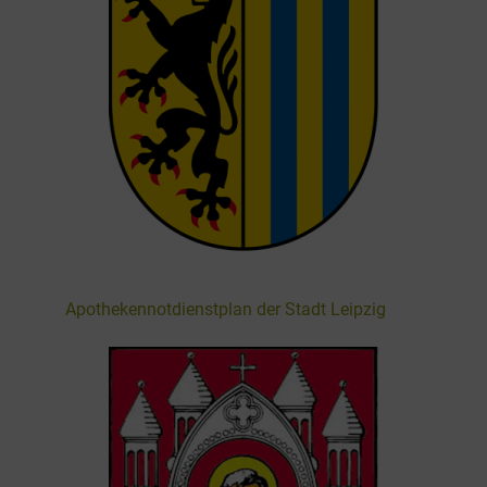
Apothekennotdienstplan der Stadt Leipzig