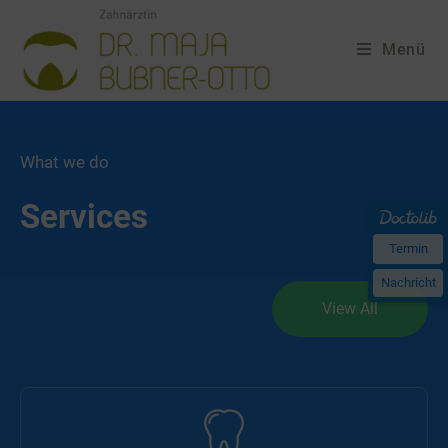
Menü
What we do
Services
Termin
Nachricht
View All