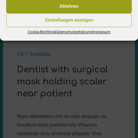
Ablehnen
Einstellungen anzeigen
Cookie-Richtlinie
Datenschutzerklärung
Impressum
24/7 Available
Dentist with surgical
mask holding scaler
near patient
Nulla elementum nisi eu odio aliquam, eu
tincidunt exsin porttitor into Vivamus
commodo arcu at ornare aliquam. Viva