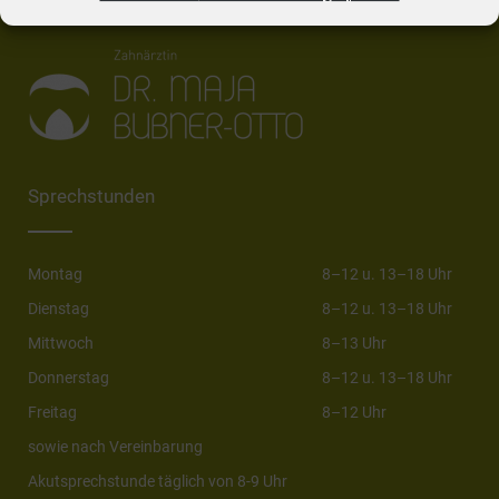
Sprechstunden
Montag
8–12 u. 13–18 Uhr
Dienstag
8–12 u. 13–18 Uhr
Mittwoch
8–13 Uhr
Donnerstag
8–12 u. 13–18 Uhr
Freitag
8–12 Uhr
sowie nach Vereinbarung
Akutsprechstunde täglich von 8-9 Uhr