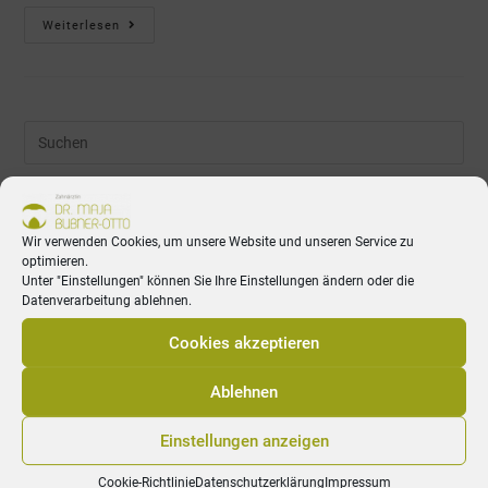
Weiterlesen
Neueste Beiträge
Wir verwenden Cookies, um unsere Website und unseren Service zu
optimieren.
Wir sind jetzt zertifiziert – iADH Disability Champions!
Unter "Einstellungen" können Sie Ihre Einstellungen ändern oder die
Datenverarbeitung ablehnen.
Professionelle Zahnreinigung
Cookies akzeptieren
Sicher, beruhigt und angstfrei behandelt mit Lachgas
CEREC – Verfahren: Ceramic Reconstruction
Ablehnen
Einstellungen anzeigen
Cookie-Richtlinie
Datenschutzerklärung
Impressum